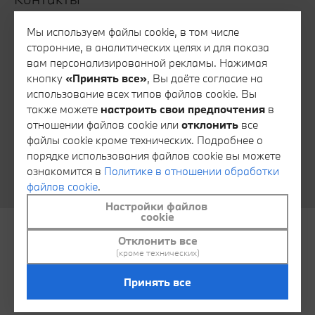
Все контакты
Мы используем файлы cookie, в том числе
сторонние, в аналитических целях и для показа
Запись на тест-драйв
вам персонализированной рекламы. Нажимая
Запись на сервис
кнопку
«Принять все»
, Вы даёте согласие на
использование всех типов файлов cookie. Вы
Консультация специалиста финансового сервиса
также можете
настроить свои предпочтения
в
Консультация специалиста отдела запасных частей
отношении файлов cookie или
отклонить
все
файлы cookie кроме технических. Подробнее о
Тайный покупатель
порядке использования файлов cookie вы можете
Обратная связь
ознакомится в
Политике в отношении обработки
файлов cookie
.
Настройки файлов
cookie
Отклонить все
© АВТОИДЕЯ 2026
Контакты
(кроме технических)
Политика в отношении обработки файлов cookie
Принять все
Настроить файлы cookie