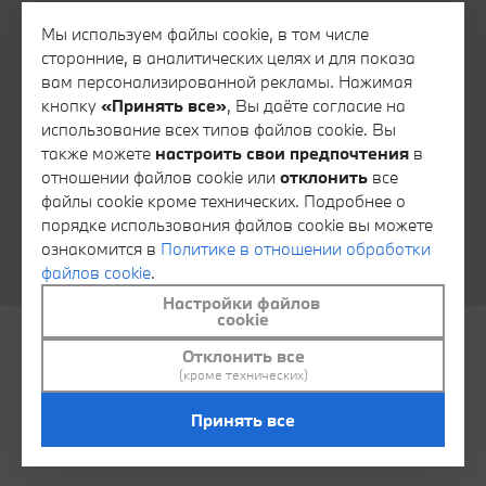
Все контакты
Мы используем файлы cookie, в том числе
сторонние, в аналитических целях и для показа
Запись на тест-драйв
вам персонализированной рекламы. Нажимая
Запись на сервис
кнопку
«Принять все»
, Вы даёте согласие на
использование всех типов файлов cookie. Вы
Консультация специалиста финансового сервиса
также можете
настроить свои предпочтения
в
Консультация специалиста отдела запасных частей
отношении файлов cookie или
отклонить
все
файлы cookie кроме технических. Подробнее о
Тайный покупатель
порядке использования файлов cookie вы можете
Обратная связь
ознакомится в
Политике в отношении обработки
файлов cookie
.
Настройки файлов
cookie
Отклонить все
© АВТОИДЕЯ 2026
Контакты
(кроме технических)
Политика в отношении обработки файлов cookie
Принять все
Настроить файлы cookie