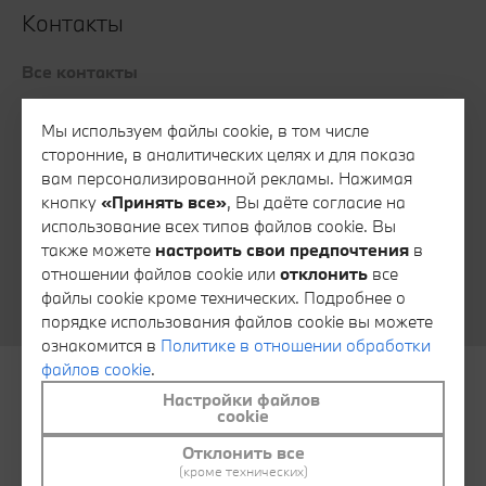
Контакты
Все контакты
Запись на тест-драйв
Мы используем файлы cookie, в том числе
Запись на сервис
сторонние, в аналитических целях и для показа
Консультация специалиста финансового сервиса
вам персонализированной рекламы. Нажимая
кнопку
«Принять все»
, Вы даёте согласие на
Консультация специалиста отдела запасных частей
использование всех типов файлов cookie. Вы
Тайный покупатель
также можете
настроить свои предпочтения
в
отношении файлов cookie или
отклонить
все
Обратная связь
файлы cookie кроме технических. Подробнее о
порядке использования файлов cookie вы можете
ознакомится в
Политике в отношении обработки
файлов cookie
.
Настройки файлов
© АВТОИДЕЯ 2026
Контакты
cookie
Отклонить все
Политика в отношении обработки файлов cookie
(кроме технических)
Настроить файлы cookie