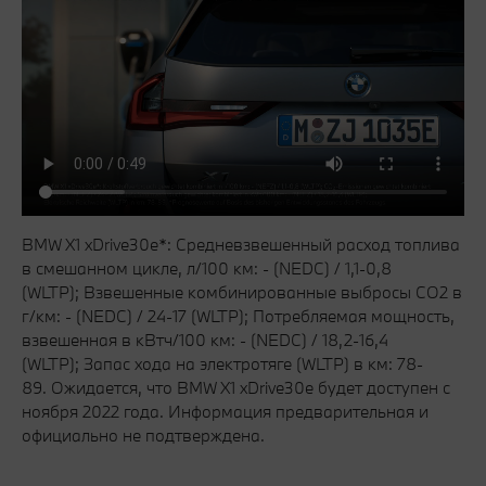
BMW X1 xDrive30e*: Средневзвешенный расход топлива
в смешанном цикле, л/100 км: - (NEDC) / 1,1-0,8
(WLTP); Взвешенные комбинированные выбросы CO2 в
г/км: - (NEDC) / 24-17 (WLTP); Потребляемая мощность,
взвешенная в кВтч/100 км: - (NEDC) / 18,2-16,4
(WLTP); Запас хода на электротяге (WLTP) в км: 78-
89. Ожидается, что BMW X1 xDrive30e будет доступен с
ноября 2022 года. Информация предварительная и
официально не подтверждена.