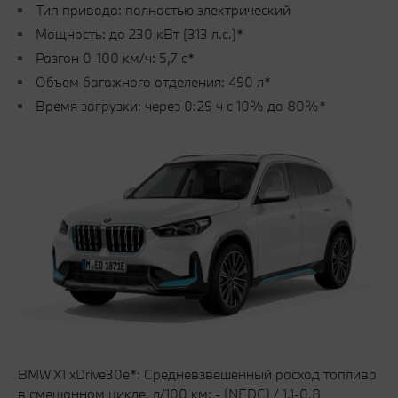
Тип привода: полностью электрический
Мощность: до 230 кВт (313 л.с.)*
Разгон 0-100 км/ч: 5,7 с*
Объем багажного отделения: 490 л*
Время загрузки: через 0:29 ч с 10% до 80%*
BMW X1 xDrive30e*: Средневзвешенный расход топлива
в смешанном цикле, л/100 км: - (NEDC) / 1,1-0,8