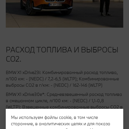
РАСХОД ТОПЛИВА И ВЫБРОСЫ
CO2.
BMW X1 xDrive23i: Комбинированный расход топлива,
л/100 км: - (NEDC) / 7,2-6,5 (WLTP); Комбинированные
выбросы CO2 в г/км: - (NEDC) / 162-146 (WLTP)
BMW X1 xDrive30e*: Средневзвешенный расход топлива
в смешанном цикле, л/100 км: - (NEDC) / 1,1-0,8
(WLTP); Взвешенные комбинированные выбросы CO2 в
г/км: - (NEDC) / 24-17 (WLTP); Потребляемая мощность,
Мы используем файлы cookie, в том числе
взвешенная в кВтч/100 км: - (NEDC) / 18,2-16,4
сторонние, в аналитических целях и для показа
(WLTP); Запас хода на электротяге (WLTP) в км: 78-