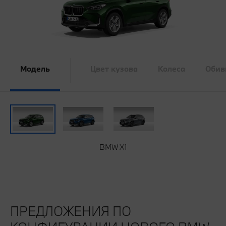
Модель
Цвет кузова
Колеса
Обив
BMW X1
ПРЕДЛОЖЕНИЯ ПО