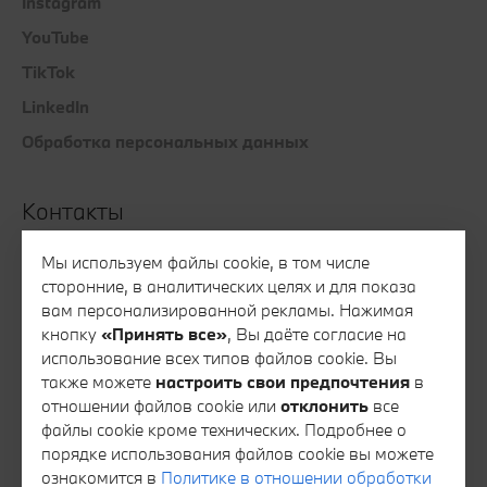
Instagram
YouTube
TikTok
LinkedIn
Обработка персональных данных
Контакты
Все контакты
Мы используем файлы cookie, в том числе
сторонние, в аналитических целях и для показа
Запись на тест-драйв
вам персонализированной рекламы. Нажимая
Запись на сервис
кнопку
«Принять все»
, Вы даёте согласие на
использование всех типов файлов cookie. Вы
Консультация специалиста финансового сервиса
также можете
настроить свои предпочтения
в
Консультация специалиста отдела запасных частей
отношении файлов cookie или
отклонить
все
файлы cookie кроме технических. Подробнее о
Тайный покупатель
порядке использования файлов cookie вы можете
Обратная связь
ознакомится в
Политике в отношении обработки