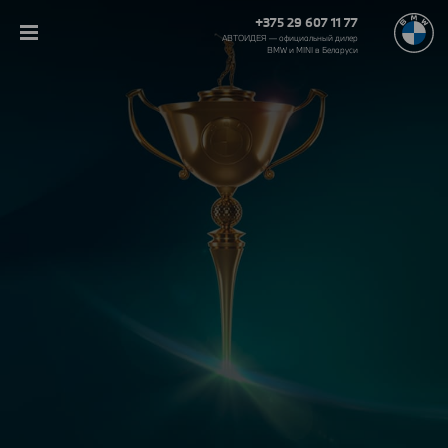
+375 29 607 11 77
АВТОИДЕЯ — официальный дилер
BMW и MINI в Беларуси‎