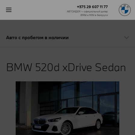
+375 29 607 11 77
АВТОИДЕЯ — официальный дилер
BMW и MINI в Беларуси‎
Авто с пробегом в наличии
BMW 520d xDrive Sedan