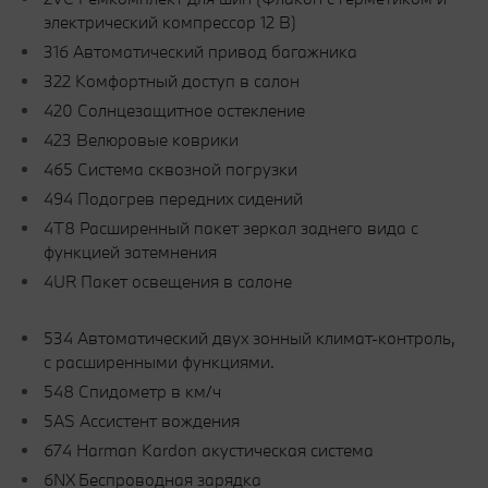
электрический компрессор 12 В)
316 Автоматический привод багажника
322 Комфортный доступ в салон
420 Солнцезащитное остекление
423 Велюровые коврики
465 Система сквозной погрузки
494 Подогрев передних сидений
4T8 Расширенный пакет зеркал заднего вида с
функцией затемнения
4UR Пакет освещения в салоне
534 Автоматический двух зонный климат-контроль,
с расширенными функциями.
548 Спидометр в км/ч
5AS Ассистент вождения
674 Harman Kardon акустическая система
6NX Беспроводная зарядка