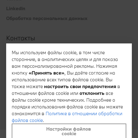
LinkedIn
Обработка персональных данных
Контакты
Все контакты
Мы используем файлы cookie, в том числе
сторонние, в аналитических целях и для показа
Запись на тест-драйв
вам персонализированной рекламы. Нажимая
Запись на сервис
кнопку
«Принять все»
, Вы даёте согласие на
использование всех типов файлов cookie. Вы
Консультация специалиста финансового сервиса
также можете
настроить свои предпочтения
в
Консультация специалиста отдела запасных частей
отношении файлов cookie или
отклонить
все
файлы cookie кроме технических. Подробнее о
Тайный покупатель
порядке использования файлов cookie вы можете
Обратная связь
ознакомится в
Политике в отношении обработки
файлов cookie
.
Настройки файлов
cookie