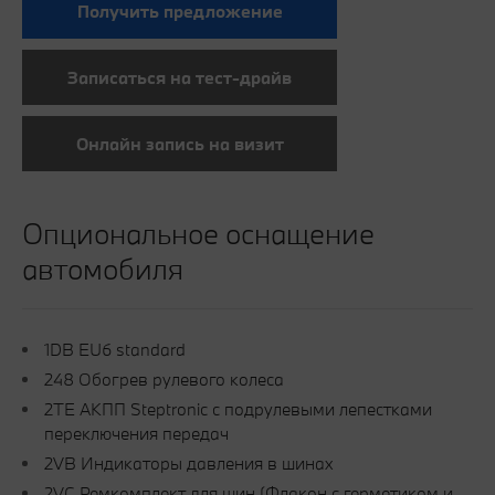
Получить предложение
Записаться на тест-драйв
Онлайн запись на визит
Опциональное оснащение
автомобиля
1DB EU6 standard
248 Обогрев рулевого колеса
2TE АКПП Steptronic с подрулевыми лепестками
переключения передач
2VB Индикаторы давления в шинах
2VC Ремкомплект для шин (Флакон с герметиком и