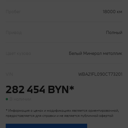
Пробег
18000 км
Привод
Полный
Цвет кузова
Белый Минерал металлик
VIN
WBA21FL090CT73201
282 454 BYN*
В наличии
* Информация о ценах и модификациях является ориентировочной,
предоставляется для справки и не является публичной офертой