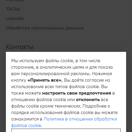
TikTok
LinkedIn
Обработка персональных данных
Контакты
Все контакты
Мы используем файлы cookie, в том числе
сторонние, в аналитических целях и для показа
Запись на тест-драйв
вам персонализированной рекламы. Нажимая
Запись на сервис
кнопку
«Принять все»
, Вы даёте согласие на
использование всех типов файлов cookie. Вы
Консультация специалиста финансового сервиса
также можете
настроить свои предпочтения
в
Консультация специалиста отдела запасных частей
отношении файлов cookie или
отклонить
все
файлы cookie кроме технических. Подробнее о
Тайный покупатель
порядке использования файлов cookie вы можете
Обратная связь
ознакомится в
Политике в отношении обработки
файлов cookie
.