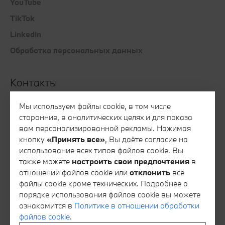
YouTube
TikTok
LinkedIn
Обработка персональных данных
Контакты
Все контакты
Мы используем файлы cookie, в том числе
сторонние, в аналитических целях и для показа
Запись на тест-драйв
вам персонализированной рекламы. Нажимая
Запись на сервис
кнопку
«Принять все»
, Вы даёте согласие на
использование всех типов файлов cookie. Вы
Консультация специалиста финансового сервиса
также можете
настроить свои предпочтения
в
Консультация специалиста отдела запасных частей
отношении файлов cookie или
отклонить
все
файлы cookie кроме технических. Подробнее о
Тайный покупатель
порядке использования файлов cookie вы можете
Обратная связь
ознакомится в
Политике в отношении обработки
файлов cookie
.