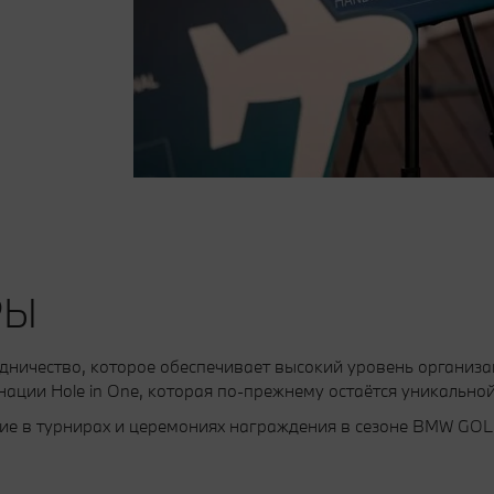
РЫ
удничество, которое обеспечивает высокий уровень организ
ии Hole in One, которая по-прежнему остаётся уникальной 
тие в турнирах и церемониях награждения в сезоне BMW GOL