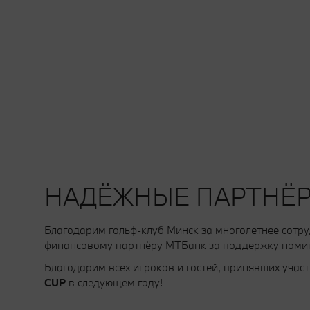
НАДЁЖНЫЕ ПАРТНЁ
Благодарим гольф-клуб Минск за многолетнее сотр
финансовому партнёру МТБанк за поддержку номинац
Благодарим всех игроков и гостей, принявших учас
CUP
в следующем году!