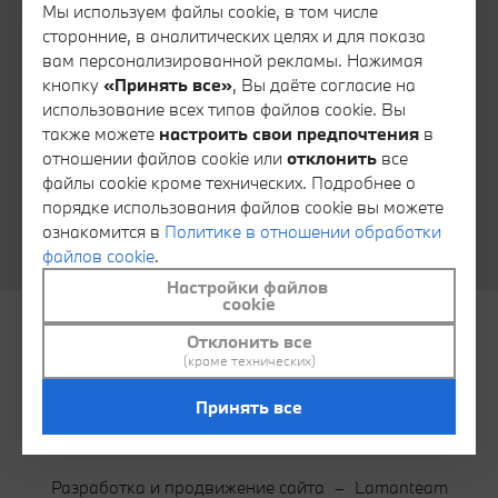
Все контакты
Мы используем файлы cookie, в том числе
сторонние, в аналитических целях и для показа
Запись на тест-драйв
вам персонализированной рекламы. Нажимая
Запись на сервис
кнопку
«Принять все»
, Вы даёте согласие на
использование всех типов файлов cookie. Вы
Консультация специалиста финансового сервиса
также можете
настроить свои предпочтения
в
Консультация специалиста отдела запасных частей
отношении файлов cookie или
отклонить
все
файлы cookie кроме технических. Подробнее о
Тайный покупатель
порядке использования файлов cookie вы можете
Обратная связь
ознакомится в
Политике в отношении обработки
файлов cookie
.
Настройки файлов
cookie
Отклонить все
© АВТОИДЕЯ 2026
Контакты
(кроме технических)
Политика в отношении обработки файлов cookie
Принять все
Настроить файлы cookie
Разработка и продвижение сайта
–
Lamanteam