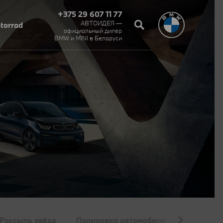
+375 29 607 11 77
АВТОИДЕЯ —
torrad
официальный дилер
BMW и MINI в Беларуси‎
Россыпь звёзд
Полировка автомобиля
Покраска