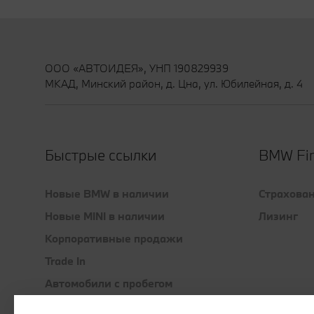
ООО «АВТОИДЕЯ», УНП 190829939
МКАД, Минский район, д. Цна, ул. Юбилейная, д. 4
Быстрые ссылки
BMW Fin
Новые BMW в наличии
Страхова
Новые MINI в наличии
Лизинг
Корпоративные продажи
Trade In
Автомобили с пробегом
Обслуживание и гарантия