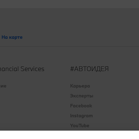
На карте
ancial Services
#АВТОИДЕЯ
ние
Карьера
Эксперты
Facebook
Instagram
YouTube
TikTok