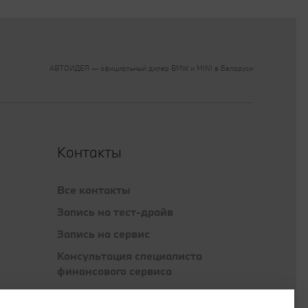
АВТОИДЕЯ — официальный дилер BMW и MINI в Беларуси‎
Контакты
Все контакты
Запись на тест-драйв
Запись на сервис
Консультация специалиста
финансового сервиса
Консультация специалиста отдела
запасных частей