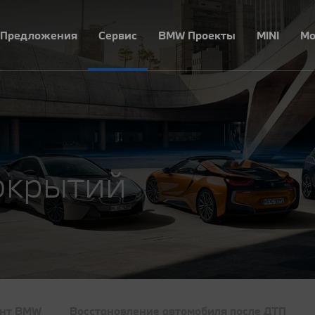
Предложения
Сервис
BMW Проекты
MINI
Mo
окрытий
онт BMW
Восстановление автомобиля после ДТП