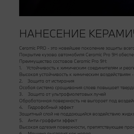
НАНЕСЕНИЕ КЕРАМИ
Ceramic PRO - это новейшее поколение защиты всег
Покрытие кузова автомобиля Ceramic Pro 9H обеспе
Преимущества составов Ceramic Pro 9H:
1. Устойчивость к химическим соединителям и реаг
Высокая устойчивость к химическим воздействиям -
2. Защита от истирания
Особая система сращивания слоев повышает твердос
3. Защита от ультрафиолетовых лучей
Обработанная поверхность не выгорает под воздейс
4. Гидрофобный эффект
Защитный слой не поддающийся воздействию жидкосте
5. Анти-граффити эффект
Высокая адгезия поверхности, препятствующее про
6. Машина выглядит как новая