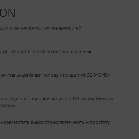
EON
защиты автомобильных поверхностей.
pH от 2 до 11, включая высокощелочные
изумительный блеск топовых покрытий Q2 MOHS+
тны году полноценной защиты ЛКП автомобиля, а
асходы.
ь совместить высокотехнологичность и простоту