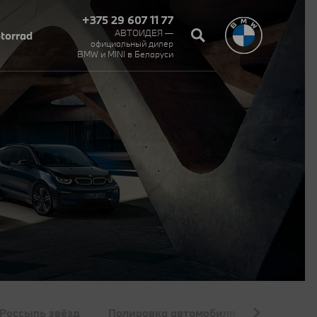
+375 29 607 11 77
АВТОИДЕЯ —
torrad
официальный дилер
BMW и MINI в Беларуси‎
Россыпь звёзд
Полировка автомобиля
Покраска