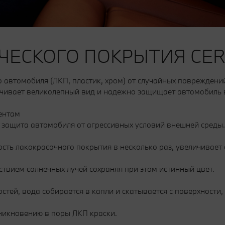
ЧЕСКОГО ПОКРЫТИЯ CER
о автомобиля (ЛКП, пластик, хром) от случайных поврежден
чивает великолепный вид и надежно защищает автомобиль в 
ентам
 защита автомобиля от агрессивных условий внешней среды.
ть лакокрасочного покрытия в несколько раз, увеличивает 
твием солнечных лучей сохраняя при этом истинный цвет.
й, вода собирается в капли и скатывается с поверхности, з
никновению в поры ЛКП краски.