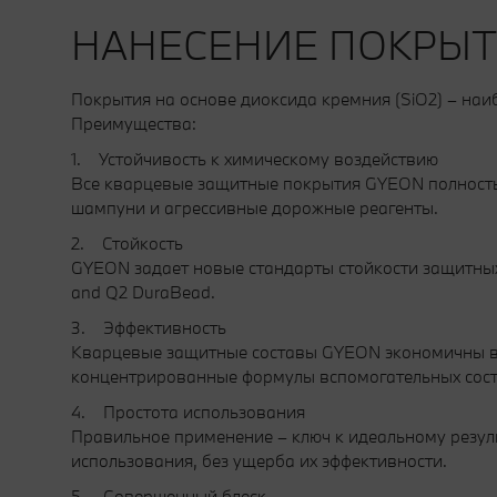
НАНЕСЕНИЕ ПОКРЫТ
Покрытия на основе диоксида кремния (SiO2) – на
Преимущества:
1. Устойчивость к химическому воздействию
Все кварцевые защитные покрытия GYEON полностью
шампуни и агрессивные дорожные реагенты.
2. Стойкость
GYEON задает новые стандарты стойкости защитных
and Q2 DuraBead.
3. Эффективность
Кварцевые защитные составы GYEON экономичны в и
концентрированные формулы вспомогательных соста
4. Простота использования
Правильное применение – ключ к идеальному резуль
использования, без ущерба их эффективности.
5. Совершенный блеск