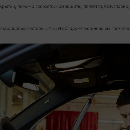
ытий, помимо сверхстойкой защиты, является, безусловно,
.
все кварцевые составы GYEON обладают мощнейшим грязево