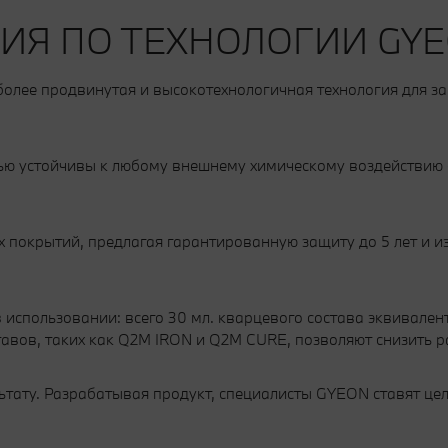
ИЯ ПО ТЕХНОЛОГИИ GY
иболее продвинутая и высокотехнологичная технология для 
 устойчивы к любому внешнему химическому воздействию с 
 покрытий, предлагая гарантированную защиту до 5 лет и 
спользовании: всего 30 мл. кварцевого состава эквивален
вов, таких как Q2M IRON и Q2M CURE, позволяют снизить р
тату. Разрабатывая продукт, специалисты GYEON ставят цел