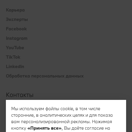
Карьера
Эксперты
Facebook
Instagram
YouTube
TikTok
LinkedIn
Обработка персональных данных
Контакты
Все контакты
Мы используем файлы cookie, в том числе
сторонние, в аналитических целях и для показа
Запись на тест-драйв
вам персонализированной рекламы. Нажимая
Запись на сервис
кнопку
«Принять все»
, Вы даёте согласие на