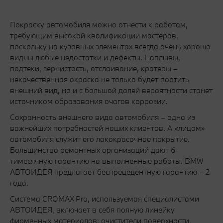
Покраску автомобиля можно отнести к работам,
требующим высокой квалификации мастеров,
поскольку на кузовных элементах всегда очень хорошо
видны любые недостатки и дефекты. Наплывы,
подтеки, зернистость, отслаивание, кратеры –
некачественная окраска не только будет портить
внешний вид, но и с большой долей вероятности станет
источником образования очагов коррозии.
Сохранность внешнего вида автомобиля – одна из
важнейших потребностей наших клиентов. А «лицом»
автомобиля служит его лакокрасочное покрытие.
Большинство ремонтных организаций дают 6-
тимесячную гарантию на выполненные работы. BMW
АВТОИДЕЯ предлагает беспрецедентную гарантию – 2
года.
Система CROMAX Pro, используемая специалистами
АВТОИДЕЯ, включает в себя полную линейку
фирменных материалов: очистители поверхности,