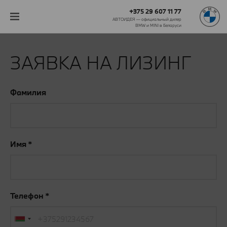
+375 29 607 11 77
АВТОИДЕЯ — официальный дилер
BMW и MINI в Беларуси‎
ЗАЯВКА НА ЛИЗИНГ
Фамилия
Имя
Телефон