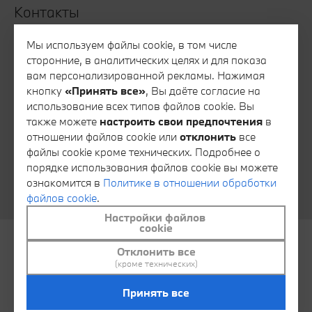
Контакты
Все контакты
Мы используем файлы cookie, в том числе
сторонние, в аналитических целях и для показа
Запись на тест-драйв
вам персонализированной рекламы. Нажимая
Запись на сервис
кнопку
«Принять все»
, Вы даёте согласие на
использование всех типов файлов cookie. Вы
Консультация специалиста финансового сервиса
также можете
настроить свои предпочтения
в
Консультация специалиста отдела запасных частей
отношении файлов cookie или
отклонить
все
файлы cookie кроме технических. Подробнее о
Тайный покупатель
порядке использования файлов cookie вы можете
Обратная связь
ознакомится в
Политике в отношении обработки
файлов cookie
.
Настройки файлов
cookie
Отклонить все
© АВТОИДЕЯ 2026
Контакты
(кроме технических)
Политика в отношении обработки файлов cookie
Принять все
Настроить файлы cookie